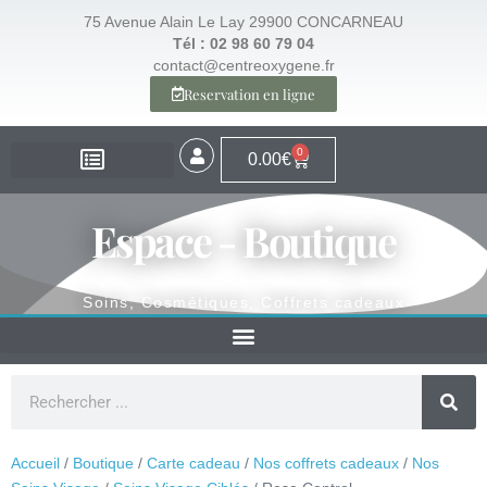
75 Avenue Alain Le Lay 29900 CONCARNEAU
Tél : 02 98 60 79 04
contact@centreoxygene.fr
Reservation en ligne
0
0.00
€
EXPERTISE – SANTÉ
EXPERTISE – VISAGE
EXPERTISE – MINCEUR
ESPACE BOUTIQUE
Espace - Boutique
Soins, Cosmétiques, Coffrets cadeaux
Accueil
/
Boutique
/
Carte cadeau
/
Nos coffrets cadeaux
/
Nos