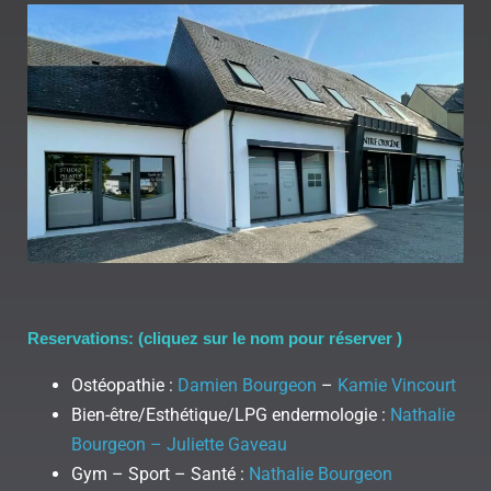
Reservations: (cliquez sur le nom pour réserver )
Ostéopathie :
Damien Bourgeon
–
Kamie Vincourt
Bien-être/Esthétique/LPG endermologie :
Nathalie
Bourgeon – Juliette Gaveau
Gym – Sport – Santé :
Nathalie Bourgeon