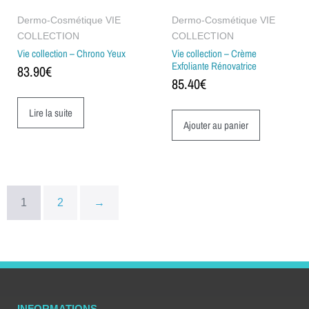
Dermo-Cosmétique VIE
Dermo-Cosmétique VIE
COLLECTION
COLLECTION
Vie collection – Chrono Yeux
Vie collection – Crème
Exfoliante Rénovatrice
83.90
€
85.40
€
Lire la suite
Ajouter au panier
1
2
→
INFORMATIONS