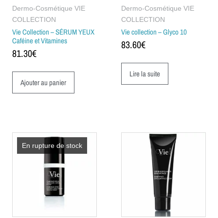
Dermo-Cosmétique VIE
Dermo-Cosmétique VIE
COLLECTION
COLLECTION
Vie Collection – SÉRUM YEUX
Vie collection – Glyco 10
Caféine et Vitamines
83.60
€
81.30
€
Lire la suite
Ajouter au panier
En rupture de stock