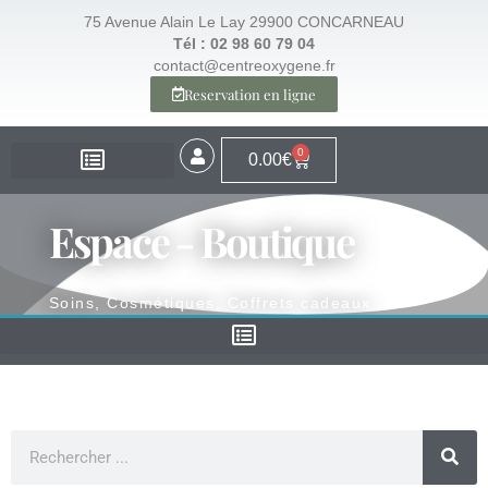
75 Avenue Alain Le Lay 29900 CONCARNEAU
Tél : 02 98 60 79 04
contact@centreoxygene.fr
Reservation en ligne
0
0.00
€
EXPERTISE – SANTÉ
EXPERTISE – VISAGE
EXPERTISE – MINCEUR
ESPACE BOUTIQUE
Espace - Boutique
Soins, Cosmétiques, Coffrets cadeaux