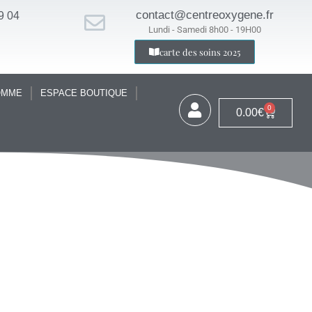
contact@centreoxygene.fr
9 04
Lundi - Samedi 8h00 - 19H00
carte des soins 2025
OMME
ESPACE BOUTIQUE
0
0.00
€