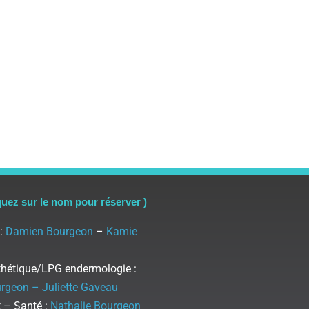
quez sur le nom pour réserver )
 :
Damien Bourgeon
–
Kamie
thétique/LPG endermologie :
rgeon – Juliette Gaveau
 – Santé :
Nathalie Bourgeon