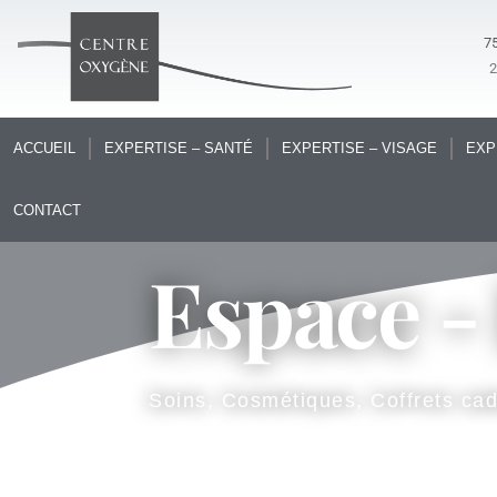
75
ACCUEIL
EXPERTISE – SANTÉ
EXPERTISE – VISAGE
EXP
CONTACT
Espace -
Soins, Cosmétiques, Coffrets ca