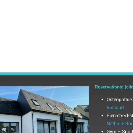
Reservations: (cli
Ostéopathie
Vincourt
Bien-être/Es
Nathalie Bou
Gym – Sport