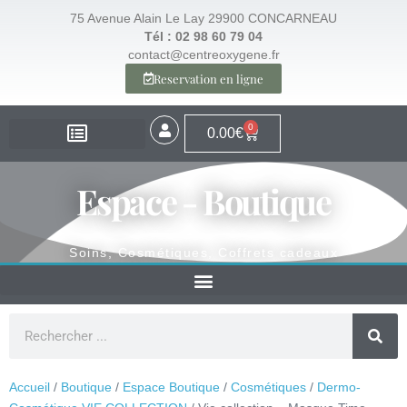
75 Avenue Alain Le Lay 29900 CONCARNEAU
Tél : 02 98 60 79 04
contact@centreoxygene.fr
Reservation en ligne
0
0.00
€
EXPERTISE – SANTÉ
EXPERTISE – VISAGE
EXPERTISE – MINCEUR
ESPACE BOUTIQUE
Espace - Boutique
Soins, Cosmétiques, Coffrets cadeaux
Accueil
/
Boutique
/
Espace Boutique
/
Cosmétiques
/
Dermo-