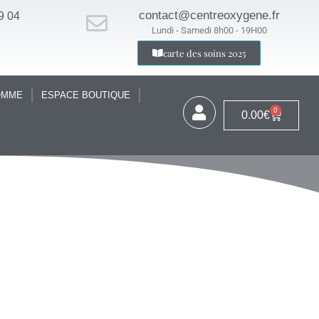
contact@centreoxygene.fr
9 04
Lundi - Samedi 8h00 - 19H00
carte des soins 2025
OMME
ESPACE BOUTIQUE
0
0.00
€