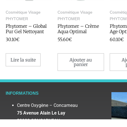
Cosmétique Visage
Cosmétique Visage
Cosmétiq
PHYTOMER
PHYTOMER
PHYTOM
Phytomer – Global
Phytomer – Crème
Phytom
Pur Gel Nettoyant
Aqua Optimal
Age Opt
30.10
€
55.60
€
60.10
€
Lire la suite
Ajouter au
Aj
panier
INFORMATIONS
Centre Oxygène – Concarneau
75 Avenue Alain Le Lay
29900 CONCARNEAU