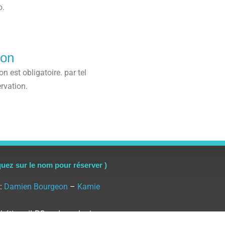
o.
ion
n est obligatoire. par tel
rvation.
quez sur le nom pour réserver )
 :
Damien Bourgeon
–
Kamie
thétique/LPG endermologie :