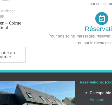
par colissim
ue Visage
ER
er – Crème
Réservat
imal
Pour nos soins, massages, réservatio
ou par le menu rese
outer au
panier
Reservations: (cli
Ostéopathie
Vincourt
Bien-être/Es