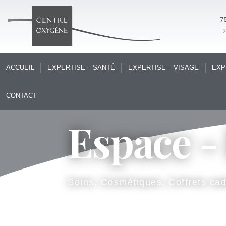
75
ACCUEIL
EXPERTISE – SANTÉ
EXPERTISE – VISAGE
EXP
CONTACT
Espace -
Soins, Cosmétiques, Coffrets ca