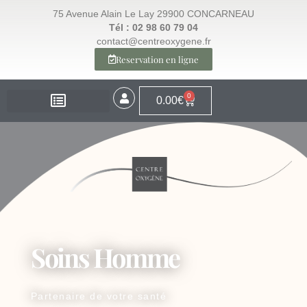
75 Avenue Alain Le Lay 29900 CONCARNEAU
Tél : 02 98 60 79 04
contact@centreoxygene.fr
Reservation en ligne
0
0.00
€
EXPERTISE – SANTÉ
EXPERTISE – VISAGE
EXPERTISE – MINCEUR
ESPACE BOUTIQUE
Soins Homme
Partenaire de votre santé