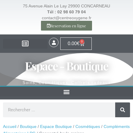
75 Avenue Alain Le Lay 29900 CONCARNEAU
Tél : 02 98 60 79 04
contact@centreoxygene.fr
Reservation en ligne
0
0.00
€
EXPERTISE – SANTÉ
EXPERTISE – VISAGE
EXPERTISE – MINCEUR
ESPACE BOUTIQUE
Espace - Boutique
Soins, Cosmétiques, Coffrets cadeaux
Accueil
/
Boutique
/
Espace Boutique
/
Cosmétiques
/
Compléments