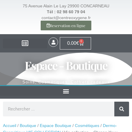
75 Avenue Alain Le Lay 29900 CONCARNEAU
Tél : 02 98 60 79 04
contact@centreoxygene.fr
Reservation en ligne
0
0.00
€
EXPERTISE – SANTÉ
EXPERTISE – VISAGE
EXPERTISE – MINCEUR
ESPACE BOUTIQUE
Espace - Boutique
Soins, Cosmétiques, Coffrets cadeaux
Accueil
/
Boutique
/
Espace Boutique
/
Cosmétiques
/
Dermo-