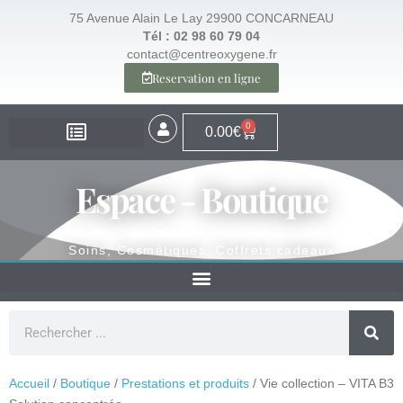
75 Avenue Alain Le Lay 29900 CONCARNEAU
Tél : 02 98 60 79 04
contact@centreoxygene.fr
Reservation en ligne
0
0.00
€
EXPERTISE – SANTÉ
EXPERTISE – VISAGE
EXPERTISE – MINCEUR
ESPACE BOUTIQUE
Espace - Boutique
Soins, Cosmétiques, Coffrets cadeaux
Accueil
/
Boutique
/
Prestations et produits
/ Vie collection – VITA B3