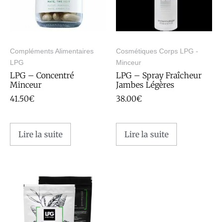
Compléments Alimentaires
Cosmétiques Corps LPG -
LPG
Minceur
LPG – Concentré
LPG – Spray Fraîcheur
Minceur
Jambes Légères
41.50
€
38.00
€
Lire la suite
Lire la suite