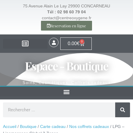
75 Avenue Alain Le Lay 29900 CONCARNEAU
Tél : 02 98 60 79 04
contact@centreoxygene.fr
Reservation en ligne
0
0.00
€
EXPERTISE – SANTÉ
EXPERTISE – VISAGE
EXPERTISE – MINCEUR
ESPACE BOUTIQUE
Espace - Boutique
Soins, Cosmétiques, Coffrets cadeaux
Accueil
/
Boutique
/
Carte cadeau
/
Nos coffrets cadeaux
/ LPG –