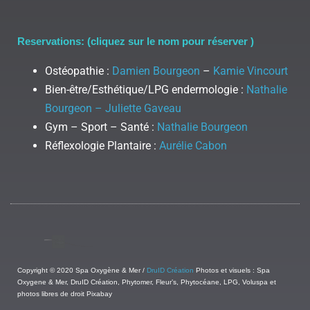
Reservations: (cliquez sur le nom pour réserver )
Ostéopathie :
Damien Bourgeon
–
Kamie Vincourt
Bien-être/Esthétique/LPG endermologie :
Nathalie
Bourgeon – Juliette Gaveau
Gym – Sport – Santé :
Nathalie Bourgeon
Réflexologie Plantaire :
Aurélie Cabon
Copyright © 2020 Spa Oxygène & Mer /
DruID Création
Photos et visuels : Spa
Oxygene & Mer, DruID Création, Phytomer, Fleur’s, Phytocéane, LPG, Voluspa et
photos libres de droit Pixabay