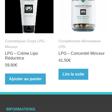
Cosmétiques Corps LPG -
Compléments Alimentaires
Minceur
LPG
LPG – Crème Lipo
LPG – Concentré Minceur
Réductrice
41.50
€
59.90
€
Lire la suite
Ajouter au panier
INFORMATIONS