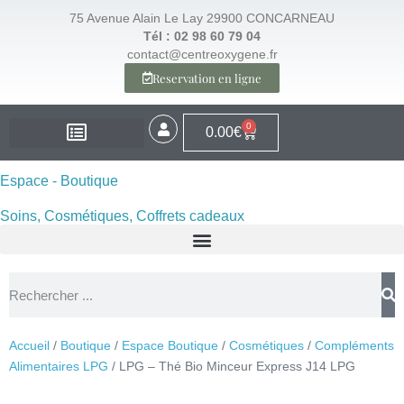
75 Avenue Alain Le Lay 29900 CONCARNEAU
Tél : 02 98 60 79 04
contact@centreoxygene.fr
Reservation en ligne
0
0.00
€
EXPERTISE – SANTÉ
EXPERTISE – VISAGE
EXPERTISE – MINCEUR
ESPACE BOUTIQUE
Espace - Boutique
Soins, Cosmétiques, Coffrets cadeaux
Accueil
/
Boutique
/
Espace Boutique
/
Cosmétiques
/
Compléments
Alimentaires LPG
/ LPG – Thé Bio Minceur Express J14 LPG