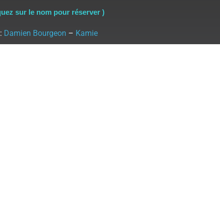
quez sur le nom pour réserver )
 :
Damien Bourgeon
–
Kamie
thétique/LPG endermologie :
rgeon – Juliette Gaveau
 – Santé :
Nathalie Bourgeon
 Plantaire :
Aurélie Cabon