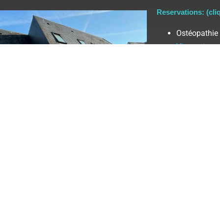
Reservations: (cli
Ostéopathie
Vincourt
Bien-être/Es
Nathalie Bou
Gym – Sport
Réflexologie
Création
Photos et
hytomer, Fleur’s,
droit Pixabay