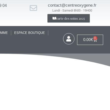
contact@centreoxygene.fr
9 04
Lundi - Samedi 8h00 - 19H00
carte des soins 2025
OMME
ESPACE BOUTIQUE
0
0.00
€