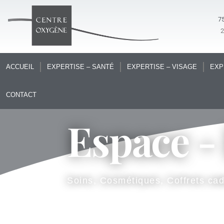
75
ACCUEIL
EXPERTISE – SANTÉ
EXPERTISE – VISAGE
EXP
CONTACT
Espace -
Soins, Cosmétiques, Coffrets ca