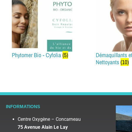
Phytomer Bio - Cyfolia
(5)
Démaquillants e
Nettoyants
(10)
INFORMATIONS
Centre Oxygène – Concarneau
75 Avenue Alain Le Lay