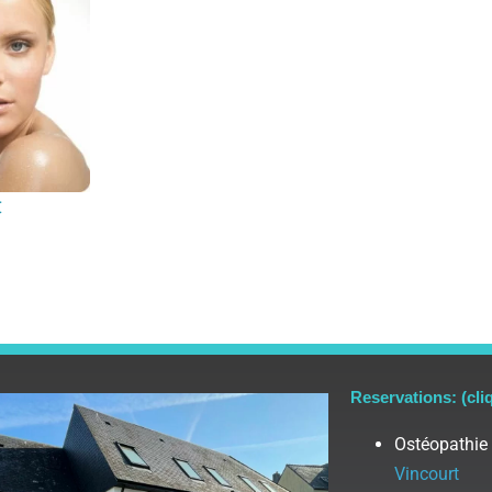
t
Reservations: (cli
Ostéopathie
Vincourt