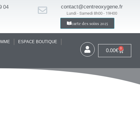
contact@centreoxygene.fr
9 04
Lundi - Samedi 8h00 - 19H00
carte des soins 2025
OMME
ESPACE BOUTIQUE
0
0.00
€