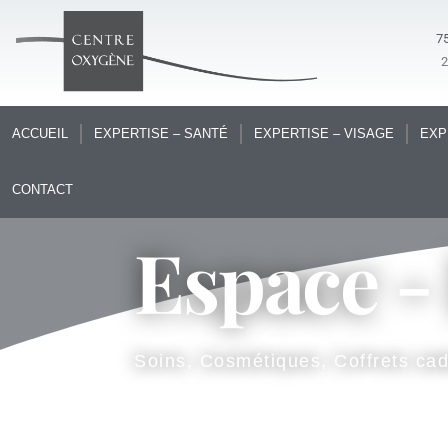
75
ACCUEIL
EXPERTISE – SANTÉ
EXPERTISE – VISAGE
EXP
CONTACT
Espace -
Soins, Cosmétiques, Coffrets ca