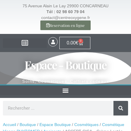
75 Avenue Alain Le Lay 29900 CONCARNEAU
Tél : 02 98 60 79 04
contact@centreoxygene.fr
Reservation en ligne
0
0.00
€
EXPERTISE – SANTÉ
EXPERTISE – VISAGE
EXPERTISE – MINCEUR
ESPACE BOUTIQUE
Espace - Boutique
Soins, Cosmétiques, Coffrets cadeaux
Accueil
/
Boutique
/
Espace Boutique
/
Cosmétiques
/
Cosmétique