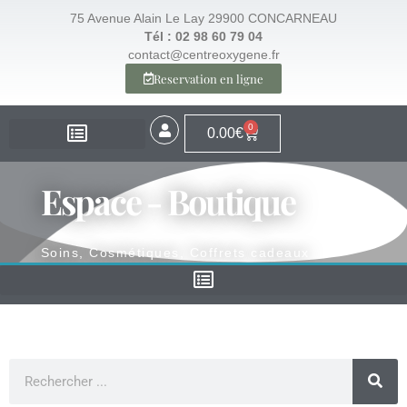
75 Avenue Alain Le Lay 29900 CONCARNEAU
Tél : 02 98 60 79 04
contact@centreoxygene.fr
Reservation en ligne
0
0.00
€
EXPERTISE – SANTÉ
EXPERTISE – VISAGE
EXPERTISE – MINCEUR
ESPACE BOUTIQUE
Espace - Boutique
Soins, Cosmétiques, Coffrets cadeaux