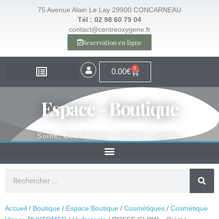
75 Avenue Alain Le Lay 29900 CONCARNEAU
Tél : 02 98 60 79 04
contact@centreoxygene.fr
Reservation en ligne
0
0.00
€
EXPERTISE – SANTÉ
EXPERTISE – VISAGE
EXPERTISE – MINCEUR
ESPACE BOUTIQUE
Espace - Boutique
Soins, Cosmétiques, Coffrets cadeaux
Accueil
/
Boutique
/
Espace Boutique
/
Cosmétiques
/
Cosmétique