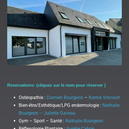
Reservations: (cliquez sur le nom pour réserver )
Ostéopathie :
Damien Bourgeon
–
Kamie Vincourt
Bien-être/Esthétique/LPG endermologie :
Nathalie
Bourgeon – Juliette Gaveau
Gym – Sport – Santé :
Nathalie Bourgeon
Réflexologie Plantaire :
Aurélie Cabon