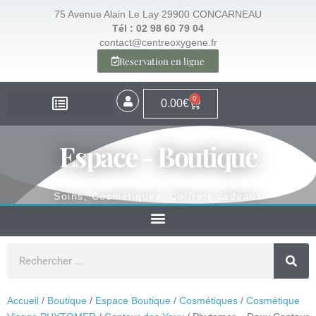
75 Avenue Alain Le Lay 29900 CONCARNEAU
Tél : 02 98 60 79 04
contact@centreoxygene.fr
Reservation en ligne
0
0.00
€
EXPERTISE – SANTÉ
EXPERTISE – VISAGE
EXPERTISE – MINCEUR
ESPACE BOUTIQUE
Espace - Boutique
Soins, Cosmétiques, Coffrets cadeaux
Accueil
/
Boutique
/
Espace Boutique
/
Cosmétiques
/
Cosmétique