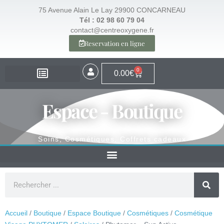
75 Avenue Alain Le Lay 29900 CONCARNEAU
Tél : 02 98 60 79 04
contact@centreoxygene.fr
Reservation en ligne
0
0.00
€
EXPERTISE – SANTÉ
EXPERTISE – VISAGE
EXPERTISE – MINCEUR
ESPACE BOUTIQUE
Espace - Boutique
Soins, Cosmétiques, Coffrets cadeaux
Accueil
/
Boutique
/
Espace Boutique
/
Cosmétiques
/
Cosmétique