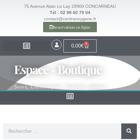
75 Avenue Alain Le Lay 29900 CONCARNEAU
Tél : 02 98 60 79 04
contact@centreoxygene.fr
Reservation en ligne
0
0.00
€
EXPERTISE – SANTÉ
EXPERTISE – VISAGE
EXPERTISE – MINCEUR
ESPACE BOUTIQUE
Espace - Boutique
Soins, Cosmétiques, Coffrets cadeaux